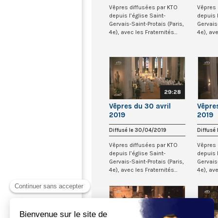
Vêpres diffusées par KTO
Vêpres 
depuis l’église Saint-
depuis l
Gervais-Saint-Protais (Paris,
Gervais-
4e), avec les Fraternités
4e), av
Monastiqu...
Monasti
29:28
Vêpres du 30 avril
Vêpres
2019
2019
Diffusé le 30/04/2019
Diffusé
Vêpres diffusées par KTO
Vêpres 
depuis l’église Saint-
depuis l
Gervais-Saint-Protais (Paris,
Gervais-
4e), avec les Fraternités
4e), av
Monastiqu...
Monasti