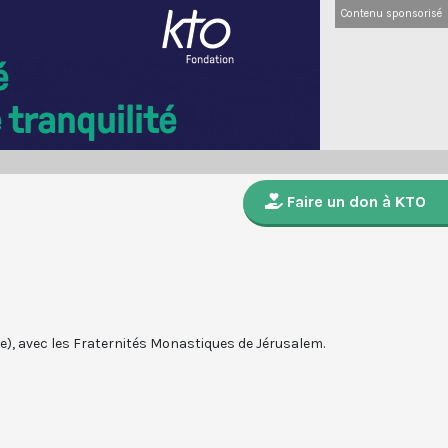
Contenu sponsorisé
Faire un don à KTO
4e), avec les Fraternités Monastiques de Jérusalem.