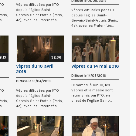
Diffusé le 01/05/2019
KTO
Vêpres diffusées par KTO
depuis l’église Saint-
Vêpres diffusées par KTO
aris,
Gervais-Saint-Protais (Paris,
depuis l’église Saint-
és
4e), avec les Fraternités
Gervais-Saint-Protais (Paris,
Monastiqu...
4e), avec les Fraternités
Monastiqu...
8:13
32:36
Vêpres du 16 avril
Vêpres du 14 mai 2016
2019
Diffusé le 14/05/2016
Diffusé le 16/04/2019
Le samedi à 18h00, les
Vêpres et la messe sont
KTO
Vêpres diffusées par KTO
retransmis par KTO, en
depuis l’église Saint-
direct de l’église Saint-
aris,
Gervais-Saint-Protais (Paris,
Gervais-Saint-Pro...
és
4e), avec les Fraternités
Monastiqu...