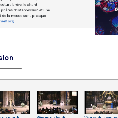
ecture brève, le chant
 prières d’intercession et une
et de la messe sont presque
aelf.org
.
sion
s du mardi
Vêpres du lundi
Vêpres du vendred