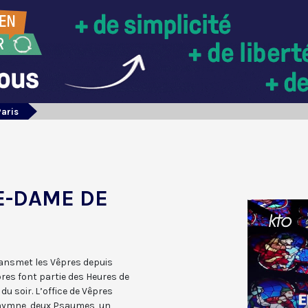
Paris
E-DAME DE
ransmet les Vêpres depuis
res font partie des Heures de
e du soir. L’office de Vêpres
 hymne, deux Psaumes, un