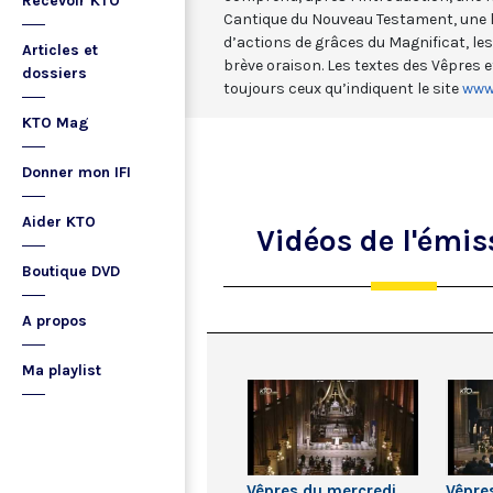
Recevoir KTO
Cantique du Nouveau Testament, une l
d’actions de grâces du Magnificat, les
Articles et
brève oraison. Les textes des Vêpres 
dossiers
toujours ceux qu’indiquent le site
www.
KTO Mag
Donner mon IFI
Aider KTO
Vidéos
de l'émis
Boutique DVD
A propos
Ma playlist
Vêpres du mercredi
Vêpre