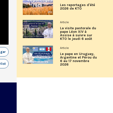
Les reportages d'été
2026 de KTO
Article
La visite pastorale du
pape Léon XIV à
Assise à suivre sur
KTO le jeudi 6 août
Article
ager
Le pape en Uruguay,
Argentine et Pérou du
6 au 17 novembre
list
2026