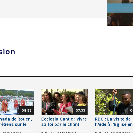
sion
08:53
07:33
0
rmada de Rouen,
Ecclesia Cantic : vivre
RDC : La visite de
rétiens sur le
sa foi par le chant
l’Aide à l’Eglise en
Détresse