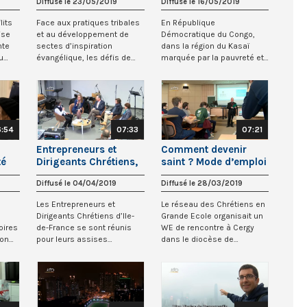
Diffusé le 23/05/2019
Diffusé le 16/05/2019
la charité en
République
lits
Face aux pratiques tribales
En République
Démocratique du
ise
et au développement de
Démocratique du Congo,
Congo
nte
sectes d’inspiration
dans la région du Kasaï
u
évangélique, les défis de
marquée par la pauvreté et
l’évangélisati...
la guerre, l’Eglise cath...
:54
07:33
07:21
Entrepreneurs et
Comment devenir
té
Dirigeants Chrétiens,
saint ? Mode d’emploi
la technologie au
Diffusé le 04/04/2019
Diffusé le 28/03/2019
service de l’Homme
Les Entrepreneurs et
Le réseau des Chrétiens en
Dirigeants Chrétiens d’Ile-
Grande Ecole organisait un
oires
de-France se sont réunis
WE de rencontre à Cergy
son
pour leurs assises
dans le diocèse de
régionales, le samed...
Pontoise, la 31...