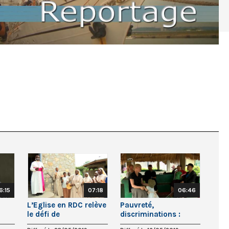
6:15
07:18
06:46
L’Eglise en RDC relève
Pauvreté,
le défi de
discriminations :
l’évangélisation
l’Eglise sur le front de