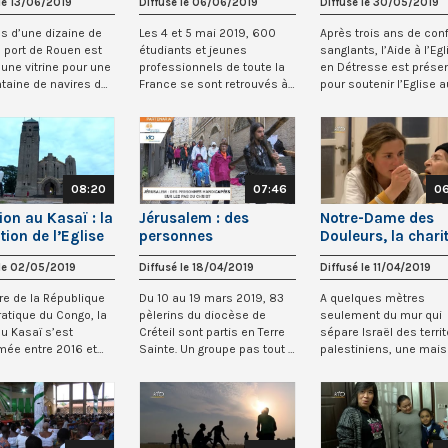
 le 13/06/2019
Diffusé le 06/06/2019
Diffusé le 30/05/2019
s d’une dizaine de
Les 4 et 5 mai 2019, 600
Après trois ans de conf
le port de Rouen est
étudiants et jeunes
sanglants, l’Aide à l’Egl
une vitrine pour une
professionnels de toute la
en Détresse est prése
taine de navires du
France se sont retrouvés à
pour soutenir l’Eglise a
Angers pour p...
Kasa...
08:20
07:46
06
ion au Kasaï : la
Jérusalem : des
Notre-Dame des
ion de l’Eglise
personnes
Douleurs, la chari
lique
handicapées sur les
au coeur de
 le 02/05/2019
Diffusé le 18/04/2019
Diffusé le 11/04/2019
pas du Christ
Jérusalem-Est
re de la République
Du 10 au 19 mars 2019, 83
A quelques mètres
tique du Congo, la
pèlerins du diocèse de
seulement du mur qui
du Kasaï s’est
Créteil sont partis en Terre
sépare Israël des territ
ée entre 2016 et
Sainte. Un groupe pas tout à
palestiniens, une mai
s de...
fait...
de retraite, le Ho...