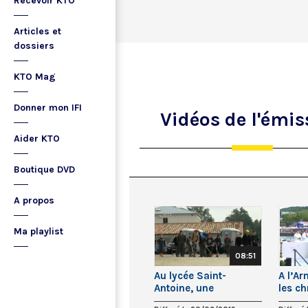
Recevoir KTO
Articles et
dossiers
KTO Mag
Donner mon IFI
Vidéos
de l'émis
Aider KTO
Boutique DVD
A propos
Ma playlist
08:51
Au lycée Saint-
A l’A
Antoine, une
les ch
deuxième chance en
pont !