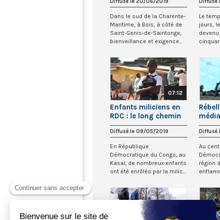
Diffusé le 20/06/2019
Diffusé
pleine nature
Dans le sud de la Charente-
Le temp
Maritime, à Bois, à côté de
jours, 
Saint-Genis-de-Saintonge,
devenu 
bienveillance et exigence
cinquan
sont...
mon...
07:12
Enfants miliciens en
Rébell
RDC : le long chemin
médiat
de la reconstruction
catho
Diffusé le 09/05/2019
Diffusé
En République
Au cent
Démocratique du Congo, au
Démocra
Kasaï, de nombreux enfants
région 
ont été enrôlés par la milice
enflamm
locale des Kamw...
2018 lor