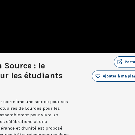
Part
 Source : le
r les étudiants
Ajouter à ma play
nir soi-même une source pour ses
nctuaires de Lourdes pour les
 rassembleront pour vivre un
des célébrations et une
érance et d’unité est proposé
jeunes à être missionnaires dans