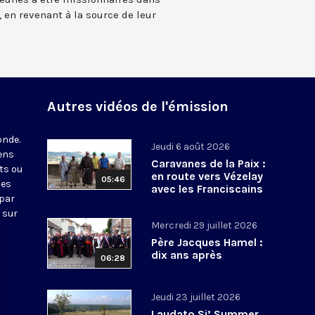
, en revenant à la source de leur
Autres vidéos de l'émission
onde.
Jeudi 6 août 2026
iens
Caravanes de la Paix :
ts ou
en route vers Vézelay
05:46
nes
avec les Franciscains
 par
 sur
Mercredi 29 juillet 2026
Père Jacques Hamel :
dix ans après
06:28
Jeudi 23 juillet 2026
Laudato Si’ Summer