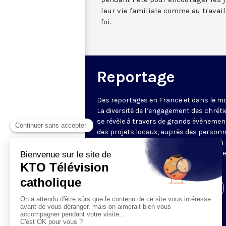
leur vie familiale comme au travail
foi.
Reportage
Des reportages en France et dans le m
La diversité de l’engagement des chrét
se révèle à travers de grands évènemen
des projets locaux, auprès des person
fragiles, au service du Bien commun ou
l’évangélisation. Un regard d’espérance
le monde.
Visiter la page de l'émission