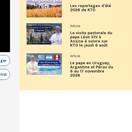
Les reportages d'été
2026 de KTO
Article
La visite pastorale du
pape Léon XIV à
Assise à suivre sur
KTO le jeudi 6 août
Article
ager
Le pape en Uruguay,
Argentine et Pérou du
6 au 17 novembre
list
2026