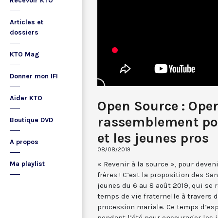
Recevoir KTO
Articles et
dossiers
KTO Mag
Donner mon IFI
Aider KTO
Open Source : Open
rassemblement pou
Boutique DVD
et les jeunes pros
A propos
08/08/2019
« Revenir à la source », pour deve
Ma playlist
frères ! C’est la proposition des Sa
jeunes du 6 au 8 août 2019, qui se
temps de vie fraternelle à travers 
procession mariale. Ce temps d’esp
pendant l’été pour encourager les 