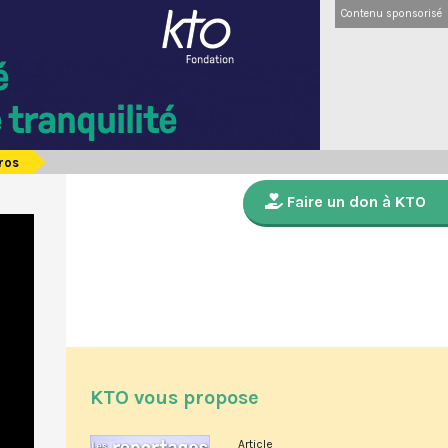
Contenu sponsorisé
pros
Faire un don à KTO
KTO vous propose
Article