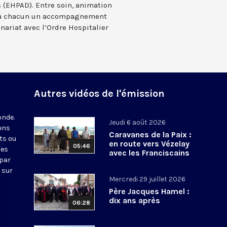
(EHPAD). Entre soin, animation
nt à chacun un accompagnement
nariat avec l’Ordre Hospitalier
Autres vidéos de l'émission
onde.
Jeudi 6 août 2026
iens
Caravanes de la Paix :
ts ou
en route vers Vézelay
05:46
nes
avec les Franciscains
 par
 sur
Mercredi 29 juillet 2026
Père Jacques Hamel :
dix ans après
06:28