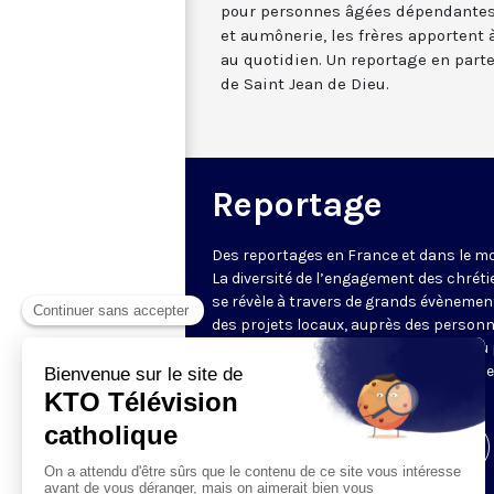
pour personnes âgées dépendantes 
et aumônerie, les frères apporte
au quotidien. Un reportage en parte
de Saint Jean de Dieu.
Reportage
Des reportages en France et dans le m
La diversité de l’engagement des chrét
se révèle à travers de grands évènemen
des projets locaux, auprès des person
fragiles, au service du Bien commun ou
l’évangélisation. Un regard d’espérance
le monde.
Visiter la page de l'émission