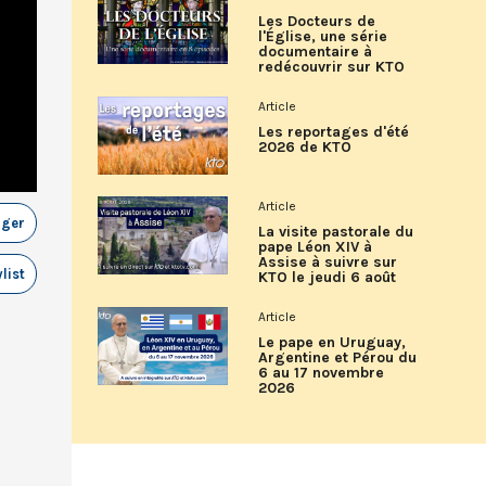
Les Docteurs de
l'Église, une série
documentaire à
redécouvrir sur KTO
Article
Les reportages d'été
2026 de KTO
Article
ager
La visite pastorale du
pape Léon XIV à
Assise à suivre sur
list
KTO le jeudi 6 août
Article
Le pape en Uruguay,
Argentine et Pérou du
6 au 17 novembre
2026