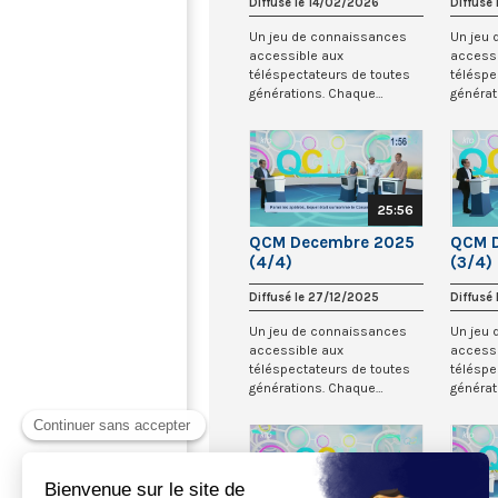
Diffusé le 14/02/2026
Diffusé
Un jeu de connaissances
Un jeu
accessible aux
accessi
téléspectateurs de toutes
téléspe
générations. Chaque
générat
semaine, trois candidats
semaine
s’...
s’...
25:56
QCM Decembre 2025
QCM 
(4/4)
(3/4)
Diffusé le 27/12/2025
Diffusé
Un jeu de connaissances
Un jeu
accessible aux
accessi
téléspectateurs de toutes
téléspe
générations. Chaque
générat
semaine, trois candidats
semaine
s’...
s’...