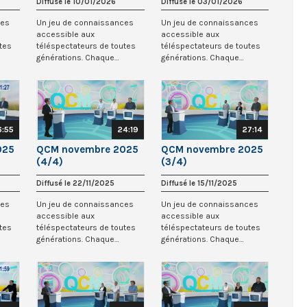
Diffusé le 10/01/2026
Diffusé le 03/01/2026
ces
Un jeu de connaissances
Un jeu de connaissances
accessible aux
accessible aux
tes
téléspectateurs de toutes
téléspectateurs de toutes
générations. Chaque
générations. Chaque
ts
semaine, trois candidats
semaine, trois candidats
s’...
s’...
6:55
24:19
27:14
025
QCM novembre 2025
QCM novembre 2025
(4/4)
(3/4)
Diffusé le 22/11/2025
Diffusé le 15/11/2025
ces
Un jeu de connaissances
Un jeu de connaissances
accessible aux
accessible aux
tes
téléspectateurs de toutes
téléspectateurs de toutes
générations. Chaque
générations. Chaque
ts
semaine, trois candidats
semaine, trois candidats
s’...
s’...