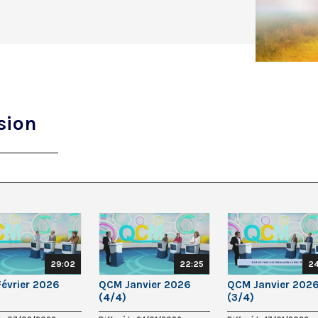
sion
29:02
22:25
24
évrier 2026
QCM Janvier 2026
QCM Janvier 202
(4/4)
(3/4)