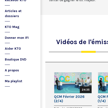
Recevoir KTO
tenter de gagner le lot majeur.
Articles et
dossiers
KTO Mag
Donner mon IFI
Vidéos
de l'émis
Aider KTO
Boutique DVD
A propos
Ma playlist
24:35
QCM Février 2026
QCM F
(2/4)
(1/4)