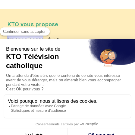
KTO vous propose
Article
Les reportages d'été 2026 de KTO
Article
La visite pastorale du pape Léon
XIV à Assise à suivre sur KTO le
jeudi 6 août
Article
Le pape en Uruguay, Argentine et
Pérou du 6 au 17 novembre 2026