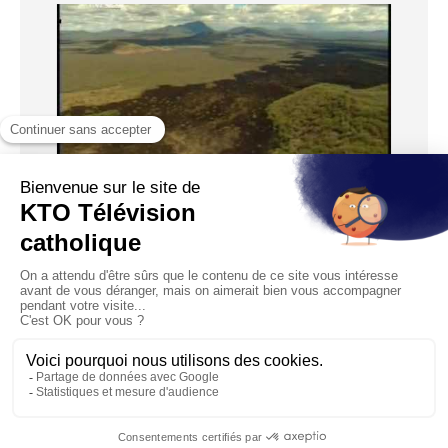
01:40
Psaume 8
Diffusé le 29/09/2008
Ô Seigneur, notre Dieu, qu’il est grand ton Nom par toute la
terre.
1
2
3
4
5