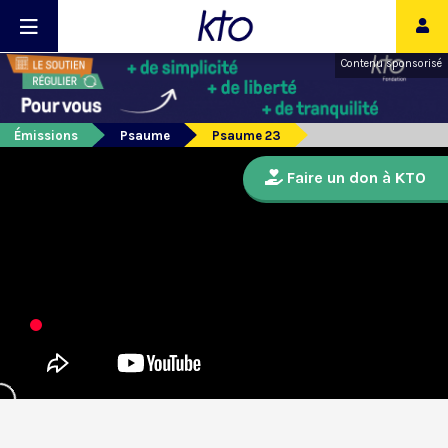
Contenu sponsorisé
Émissions
Psaume
Psaume 23
Faire un don à KTO