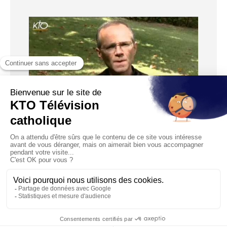
06:22
La mort comme une naissance
Diffusé le 26/09/2010
1
…
13
14
15
16
17