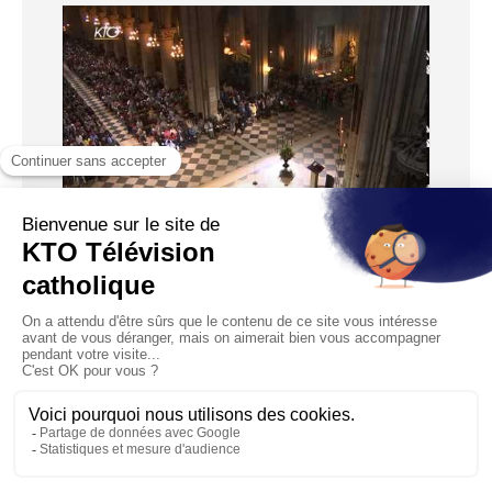
Messe du 20 septembre 2015
Diffusé le 20/09/2015
Chaque dimanche à 18h30, depuis la cathédrale Notre-
Dame de Paris, KTO retransmet la messe dominicale
habituelle...
1
…
51
52
53
54
55
…
80