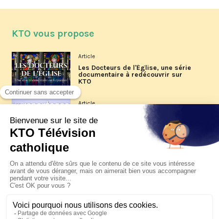
KTO vous propose
Article
Les Docteurs de l'Église, une série
documentaire à redécouvrir sur
KTO
Article
Les reportages d'été 2026 de KTO
Article
La visite pastorale du pape Léon
XIV à Assise à suivre sur KTO le
jeudi 6 août
Article
Le pape en Uruguay, Argentine et
Pérou du 6 au 17 novembre 2026