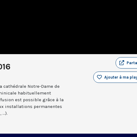
Part
016
Ajouter à ma play
a cathédrale Notre-Dame de
minicale habituellement
ffusion est possible grâce à la
aux installations permanentes
..).