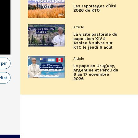
Les reportages d'été
2026 de KTO
Article
La visite pastorale du
pape Léon XIV à
Assise à suivre sur
KTO le jeudi 6 août
Article
ager
Le pape en Uruguay,
Argentine et Pérou du
6 au 17 novembre
list
2026