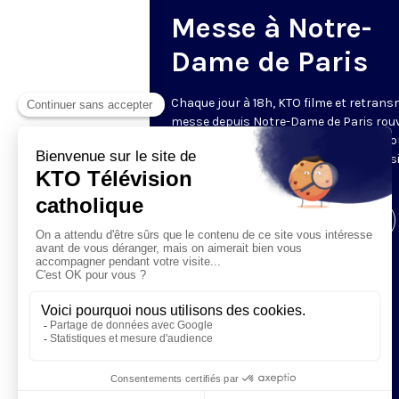
Messe à Notre-
Dame de Paris
Chaque jour à 18h, KTO filme et retrans
messe depuis Notre-Dame de Paris rouv
Les textes des Vêpres et de la messe so
presque toujours ceux qu’indiquent le s
www.aelf.org
.
Visiter la page de l'émission