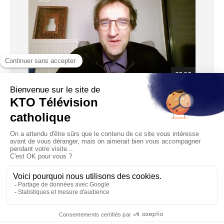
03:52
La collection Pokemon et l’humain
Diffusé le 20/02/2024
Il y a près d’un an, des malfaiteurs violentaient et
dévalisaient un collectionneur de cartes Pokemon. Au-delà
d...
1
2
3
4
5
…
10