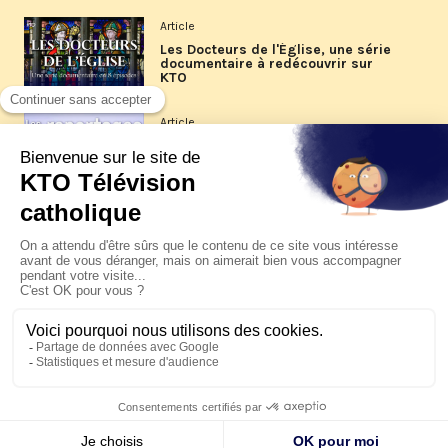
Article
Les Docteurs de l'Église, une série
documentaire à redécouvrir sur
KTO
Article
Les reportages d'été 2026 de KTO
Article
La visite pastorale du pape Léon
XIV à Assise à suivre sur KTO le
jeudi 6 août
Article
Le pape en Uruguay, Argentine et
Pérou du 6 au 17 novembre 2026
© KTO 2026 —
Contact
—
Mentions légales