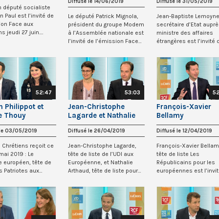
Diffusé le 14/06/2019
Diffusé le 31/05/2019
n député socialiste
n Paul est l’invité de
Le député Patrick Mignola,
Jean-Baptiste Lemoyne
ion Face aux
président du groupe Modem
secrétaire d’Etat aupr
s jeudi 27 juin.
à l’Assemblée nationale est
ministre des affaires
...
l’invité de l’émission Face
étrangères est l’invité 
aux...
l’émission F...
52:47
53:03
5
n Philippot et
Jean-Christophe
François-Xavier
e Thouy
Lagarde et Nathalie
Bellamy
Arthaud
 le 03/05/2019
Diffusé le 26/04/2019
Diffusé le 12/04/2019
 Chrétiens reçoit ce
Jean-Christophe Lagarde,
François-Xavier Bellam
mai 2019 : Le
tête de liste de l’UDI aux
tête de liste Les
 européen, tête de
Européenne, et Nathalie
Républicains pour les
es Patriotes aux
Arthaud, tête de liste pour
européennes est l’invi
nnes....
Lutte Ou...
l’émission Face aux...