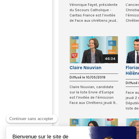
Véronique Fayet, présidente
L’ancie
du Secours Catholique -
Christia
Caritas France est l’invitée
l’émiss
de Face aux chrétiens jeudi
Chrétien
4 j...
L’organis
46:34
Claire Nouvian
Floria
Hélèn
Diffusé le 10/05/2019
Diffusé
Claire Nouvian, candidate
sur la liste Envie d’Europe
Face au
est l’invitée de l’émission
jeudi 2 
Face aux Chrétiens jeudi 9
Députée
mai...
liste d
Europée