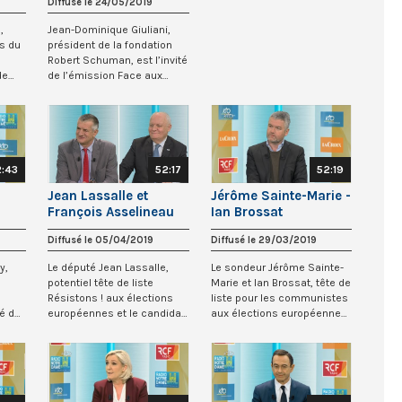
Diffusé le 24/05/2019
,
Jean-Dominique Giuliani,
ès du
président de la fondation
Robert Schuman, est l’invité
de
de l’émission Face aux
chrétiens...
2:43
52:17
52:19
Jean Lassalle et
Jérôme Sainte-Marie -
François Asselineau
Ian Brossat
#FaceAuxChretiens
Diffusé le 05/04/2019
Diffusé le 29/03/2019
y,
Le député Jean Lassalle,
Le sondeur Jérôme Sainte-
potentiel tête de liste
Marie et Ian Brossat, tête de
Résistons ! aux élections
liste pour les communistes
té de
européennes et le candidat
aux élections européennes
François A...
sont...