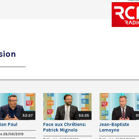
sion
52:27
52:25
5
ian Paul
Face aux Chrétiens:
Jean-Baptiste
Patrick Mignola
Lemoyne
 le 28/06/2019