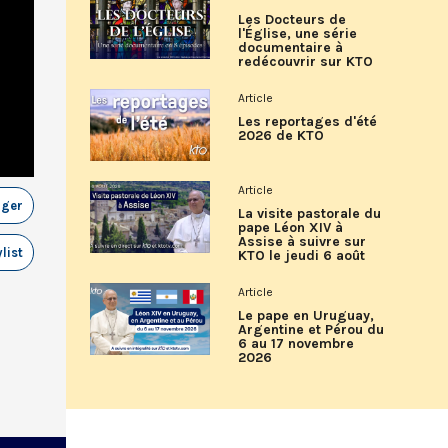
Les Docteurs de
l'Église, une série
documentaire à
redécouvrir sur KTO
Article
Les reportages d'été
2026 de KTO
Article
ager
La visite pastorale du
pape Léon XIV à
Assise à suivre sur
list
KTO le jeudi 6 août
Article
Le pape en Uruguay,
Argentine et Pérou du
6 au 17 novembre
2026