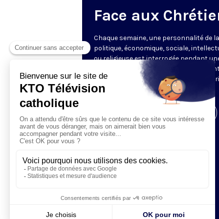
Face aux Chrétie
Chaque semaine, une personnalité de la
politique, économique, sociale, intellect
ou religieuse est interrogée pendant un
heure par les journalistes représentant
rédactions partenaires, offrant une vér
mise en perspective de l’actualité.
Visiter la page de l'émission