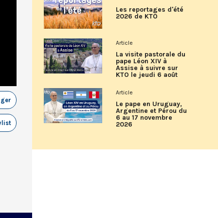
Les reportages d'été
2026 de KTO
Article
La visite pastorale du
pape Léon XIV à
Assise à suivre sur
KTO le jeudi 6 août
Article
ager
Le pape en Uruguay,
Argentine et Pérou du
6 au 17 novembre
list
2026