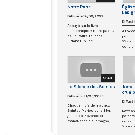
Notre Pape
Église
Les gr
Diffusé le 18/09/2023
chrét
Diffusé
Appuyé sur le livre
biographique « Notre pape »
A l’occa
de l’auteure italienne
pape à 
Tiziana Lupi, ce
23 sep
documentaire sur le pape...
conclur
méditer
51:40
Le Silence des Saintes
James 
d’un p
Diffusé le 24/05/2023
Diffusé
Chaque mois de mai, aux
Saintes-Maries-de-la-Mer,
Rattach
gitans de Provence et
parents 
manouches d’Allemagne,
naissan
Roms de Roumanie...
XIXe si
Joseph 