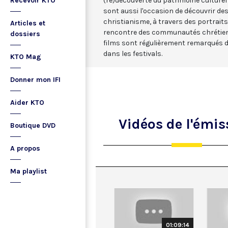
Recevoir KTO
(re)découverte du patrimoine culturel
sont aussi l'occasion de découvrir de
christianisme, à travers des portraits 
Articles et
rencontre des communautés chrétienn
dossiers
films sont régulièrement remarqués d
dans les festivals.
KTO Mag
Donner mon IFI
Aider KTO
Vidéos
de l'émis
Boutique DVD
A propos
Ma playlist
01:09:14