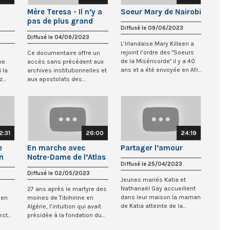
Mère Teresa - Il n’y a
Soeur Mary de Nairobi
pas de plus grand
Diffusé le 09/06/2023
amour
Diffusé le 04/09/2023
L’Irlandaise Mary Killeen a
rejoint l’ordre des "Soeurs
Ce documentaire offre un
de la Miséricorde" il y a 40
ne
accès sans précédent aux
ans et a été envoyée en Afr...
 la
archives institutionnelles et
z
aux apostolats des
Missionnaires...
2:31
26:00
24:19
e
En marche avec
Partager l’amour
n
Notre-Dame de l’Atlas
Diffusé le 25/04/2023
Diffusé le 02/05/2023
Jeunes mariés Katia et
Nathanaël Gay accueillent
27 ans après le martyre des
dans leur maison la maman
 en
moines de Tibihirine en
de Katia atteinte de la
Algérie, l’intuition qui avait
maladie d’Alz...
est
présidée à la fondation du
pr...