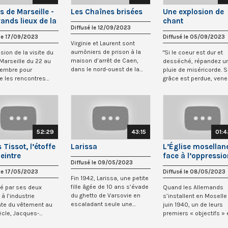
s de Marseille -
Les Chaînes brisées
Une explosion de
ands lieux de la
chant
Diffusé le 12/09/2023
ienneté
 le 17/09/2023
Diffusé le 05/09/2023
Virginie et Laurent sont
aumôniers de prison à la
sion de la visite du
"Si le coeur est dur et
maison d’arrêt de Caen,
Marseille du 22 au
desséché, répandez u
dans le nord-ouest de la
tembre pour
pluie de miséricorde. Si
France. Ils y...
e les rencontres
grâce est perdue, vene
ranéenne...
avec le souff...
52:29
43:15
01:4
Tissot, l’étoffe
Larissa
L’Église mosellan
eintre
face à l’oppressio
Diffusé le 09/05/2023
nazie
 le 17/05/2023
Diffusé le 08/05/2023
Fin 1942, Larissa, une petite
fille âgée de 10 ans s’évade
é par ses deux
Quand les Allemands
du ghetto de Varsovie en
à l’industrie
s’installent en Moselle
escaladant seule une
te du vêtement au
juin 1940, un de leurs
échelle...
ècle, Jacques-
premiers « objectifs » 
Tissot, surnomm...
de briser l’inf...