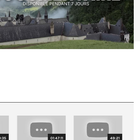
0:35
01:47:11
49:21