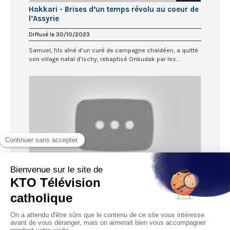
Hakkari - Brises d’un temps révolu au coeur de
l’Assyrie
Diffusé le 30/10/2023
Samuel, fils aîné d’un curé de campagne chaldéen, a quitté
son village natal d’Ischy, rebaptisé Onbudak par les...
51:47
Les Trois maisons du Père Rodet
Diffusé le 18/10/2023
C’est l’histoire d’une colonie franco-britannique du Pacifique
sud, les Nouvelles Hébrides, qui devient un état...