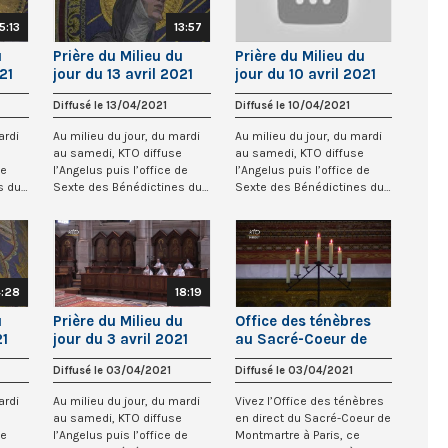
15:13
13:57
u
Prière du Milieu du
Prière du Milieu du
21
jour du 13 avril 2021
jour du 10 avril 2021
du
des Bénédictines du
des Bénédictines du
Diffusé le 13/04/2021
Diffusé le 10/04/2021
Sacré-Coeur de
Sacré-Coeur de
Montmartre
Montmartre
ardi
Au milieu du jour, du mardi
Au milieu du jour, du mardi
e
au samedi, KTO diffuse
au samedi, KTO diffuse
de
l’Angelus puis l’office de
l’Angelus puis l’office de
s du
Sexte des Bénédictines du
Sexte des Bénédictines du
Sacré-Co...
Sacré-Co...
4:28
18:19
u
Prière du Milieu du
Office des ténèbres
21
jour du 3 avril 2021
au Sacré-Coeur de
du
des Bénédictines du
Montmartre
Diffusé le 03/04/2021
Diffusé le 03/04/2021
Sacré-Coeur de
Montmartre
ardi
Au milieu du jour, du mardi
Vivez l’Office des ténèbres
e
au samedi, KTO diffuse
en direct du Sacré-Coeur de
de
l’Angelus puis l’office de
Montmartre à Paris, ce