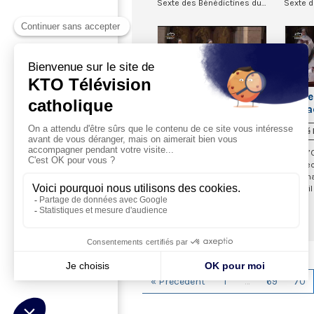
Sexte des Bénédictines du
Sexte d
Sacré-Co...
Sacré-Co
Office des ténèbres
Offic
au Sacré-Coeur de
au Sa
Montmartre
Montm
Diffusé le 02/04/2021
Diffusé
Vivez l’Office des ténèbres
Vivez l
en direct du Sacré-Coeur de
en dire
Montmartre à Paris, ce
Montmar
vendredi 2 avril 2021, à
1er avril
partir d...
« Précédent
1
…
69
70