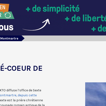
e Montmartre
RÉ-COEUR DE
KTO diffuse l’office de Sexte
ontmartre, depuis cette
exte est la prière chrétienne
découpage romain antique de la