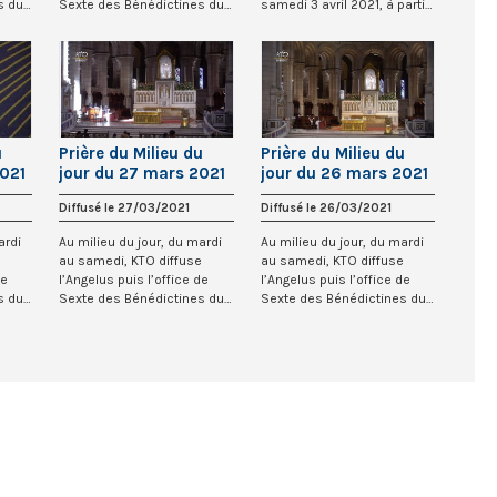
s du
Sexte des Bénédictines du
samedi 3 avril 2021, à partir
Sacré-Co...
de...
u
Prière du Milieu du
Prière du Milieu du
2021
jour du 27 mars 2021
jour du 26 mars 2021
du
des Bénédictines du
des Bénédictines du
Diffusé le 27/03/2021
Diffusé le 26/03/2021
Sacré-Coeur de
Sacré-Coeur de
Montmartre
Montmartre
ardi
Au milieu du jour, du mardi
Au milieu du jour, du mardi
e
au samedi, KTO diffuse
au samedi, KTO diffuse
de
l’Angelus puis l’office de
l’Angelus puis l’office de
s du
Sexte des Bénédictines du
Sexte des Bénédictines du
Sacré-Co...
Sacré-Co...