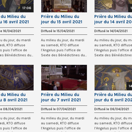
17:06
 du Milieu du
Prière du Milieu du
Prière du Milieu d
u 16 avril 2021
jour du 15 avril 2021
jour du 14 avril 20
énédictines du
des Bénédictines du
des Bénédictines 
 le 16/04/2021
Diffusé le 15/04/2021
Diffusé le 14/04/2021
-Coeur de
Sacré-Coeur de
Sacré-Coeur de
artre
Montmartre
Montmartre
eu du jour, du mardi
Au milieu du jour, du mardi
Au milieu du jour, du m
di, KTO diffuse
au samedi, KTO diffuse
au samedi, KTO diffus
s puis l’office de
l’Angelus puis l’office de
l’Angelus puis l’office 
es Bénédictines du
Sexte des Bénédictines du
Sexte des Bénédictine
...
Sacré-Co...
Sacré-Co...
1
 du Milieu du
Prière du Milieu du
Prière du Milieu d
u 8 avril 2021
jour du 7 avril 2021
jour du 6 avril 20
énédictines du
des Bénédictines du
des Bénédictines 
 le 08/04/2021
Diffusé le 07/04/2021
Diffusé le 06/04/2021
-Coeur de
Sacré-Coeur de
Sacré-Coeur de
artre
Montmartre
Montmartre
eu du jour, du mardi
Au milieu du jour, du mardi
Au milieu du jour, du m
di, KTO diffuse
au samedi, KTO diffuse
au samedi, KTO diffus
s puis l’office de
l’Angelus puis l’office de
l’Angelus puis l’office 