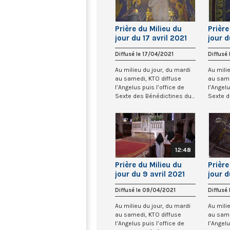
Prière du Milieu du
Prière
jour du 17 avril 2021
jour d
des Bénédictines du
des B
Diffusé le 17/04/2021
Diffusé
Sacré-Coeur de
Sacré
Montmartre
Montm
Au milieu du jour, du mardi
Au mili
au samedi, KTO diffuse
au same
l’Angelus puis l’office de
l’Angelu
Sexte des Bénédictines du
Sexte d
Sacré-Co...
Sacré-Co
12:48
Prière du Milieu du
Prière
jour du 9 avril 2021
jour d
des Bénédictines du
des B
Diffusé le 09/04/2021
Diffusé
Sacré-Coeur de
Sacré
Montmartre
Montm
Au milieu du jour, du mardi
Au mili
au samedi, KTO diffuse
au same
l’Angelus puis l’office de
l’Angelu