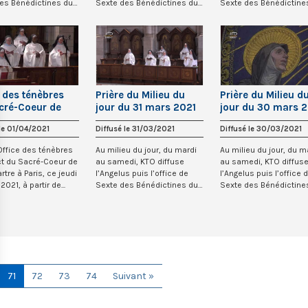
es Bénédictines du
Sexte des Bénédictines du
Sexte des Bénédictine
...
Sacré-Co...
Sacré-Co...
e des ténèbres
Prière du Milieu du
Prière du Milieu d
cré-Coeur de
jour du 31 mars 2021
jour du 30 mars 
artre
des Bénédictines du
des Bénédictines 
 le 01/04/2021
Diffusé le 31/03/2021
Diffusé le 30/03/2021
Sacré-Coeur de
Sacré-Coeur de
Montmartre
Montmartre
’Office des ténèbres
Au milieu du jour, du mardi
Au milieu du jour, du m
ct du Sacré-Coeur de
au samedi, KTO diffuse
au samedi, KTO diffus
tre à Paris, ce jeudi
l’Angelus puis l’office de
l’Angelus puis l’office 
 2021, à partir de...
Sexte des Bénédictines du
Sexte des Bénédictine
Sacré-Co...
Sacré-Co...
71
72
73
74
Suivant »