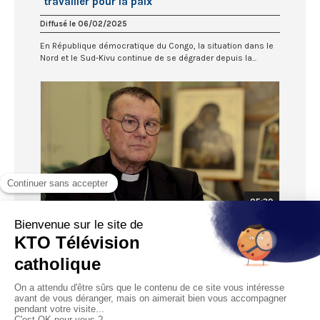
"travailler pour la paix"
Diffusé le 06/02/2025
En République démocratique du Congo, la situation dans le
Nord et le Sud-Kivu continue de se dégrader depuis la...
05:39
Année jubilaire : en Russie, l’Eglise catholique
veut porter l’espérance
Diffusé le 01/02/2025
A l’occasion du jubilé 2025, l’archidiocèse de la Mère de
Dieu de Moscou invite les fidèles à être des "Pèlerins...