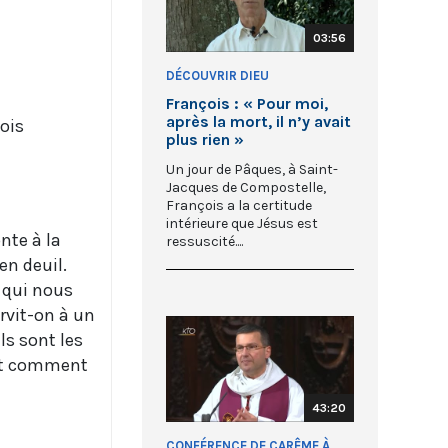
03:56
DÉCOUVRIR DIEU
François : « Pour moi,
après la mort, il n’y avait
ois
plus rien »
Un jour de Pâques, à Saint-
Jacques de Compostelle,
François a la certitude
intérieure que Jésus est
nte à la
ressuscité....
en deuil.
e qui nous
rvit-on à un
ls sont les
 et comment
43:20
CONFÉRENCE DE CARÊME À