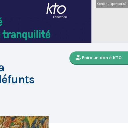
Contenu sponsorisé
Faire un don à KTO
a
éfunts