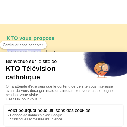
KTO vous propose
Article
Les reportages d'été 2026 de KTO
Article
La visite pastorale du pape Léon
XIV à Assise à suivre sur KTO le
jeudi 6 août
Article
Le pape en Uruguay, Argentine et
Pérou du 6 au 17 novembre 2026