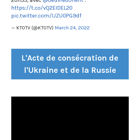
20h35, avec
@OeuvredOrient
:
https://t.co/vQ2EIDEL20
pic.twitter.com/IJZU0PG9df
— KTOTV (@KTOTV)
March 24, 2022
L'Acte de consécration de
l'Ukraine et de la Russie