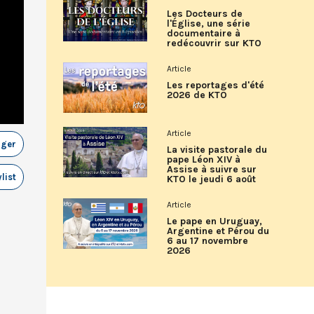
Les Docteurs de
l'Église, une série
documentaire à
redécouvrir sur KTO
Article
Les reportages d'été
2026 de KTO
Article
ager
La visite pastorale du
pape Léon XIV à
Assise à suivre sur
list
KTO le jeudi 6 août
Article
Le pape en Uruguay,
Argentine et Pérou du
6 au 17 novembre
2026