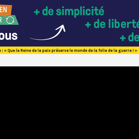
: « Que la Reine de la paix préserve le monde de la folie de la guerre ! »