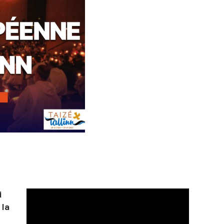
i
 la