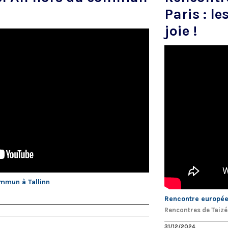
Paris : l
joie !
ommun à Tallinn
Rencontre européenn
Rencontres de Taizé
31/12/2024