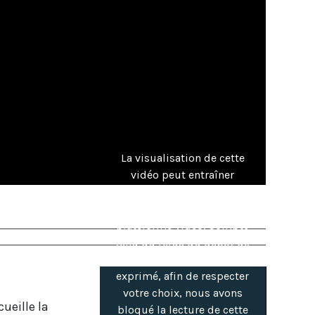
La visualisation de cette
vidéo peut entraîner
l'installation de cookies
par le fournisseur de la
plateforme vidéo. Compte
tenu du refus du dépôt de
cookies que vous avez
exprimé, afin de respecter
votre choix, nous avons
ueille la
bloqué la lecture de cette