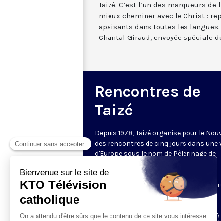
Taizé. C’est l’un des marqueurs de l
mieux cheminer avec le Christ : re
apaisants dans toutes les langues.
Chantal Giraud, envoyée spéciale de
Rencontres de
Taizé
Depuis 1978, Taizé organise pour le Nou
des rencontres de cinq jours dans une v
d'Europe sous le nom de Pèlerinage de
Confiance sur la Terre. Des dizaines de
milliers de jeunes y assistent et sont
hébergés dans les familles ou les centr
communautaires.
Visiter la page de l'émission