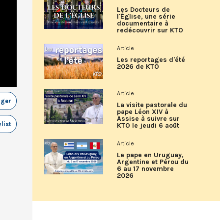
Les Docteurs de
l'Église, une série
documentaire à
redécouvrir sur KTO
Article
Les reportages d'été
2026 de KTO
Article
ager
La visite pastorale du
pape Léon XIV à
Assise à suivre sur
list
KTO le jeudi 6 août
Article
Le pape en Uruguay,
Argentine et Pérou du
6 au 17 novembre
2026