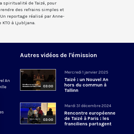
a spiritualité de Taizé, pour
prendre des refrains simples et
 Un reportage réalisé par Anne-
 KTO à Ljubljana.
Autres vidéos de l'émission
Mercredi 1 janvier 2025
Taizé : un Nouvel An
vel An
hors du commun à
03:00
ille
Tallinn
Mardi 31 décembre 2024
es
Rencontre européenne
de Taizé à Paris : les
03:00
franciliens partagent
leur joie !