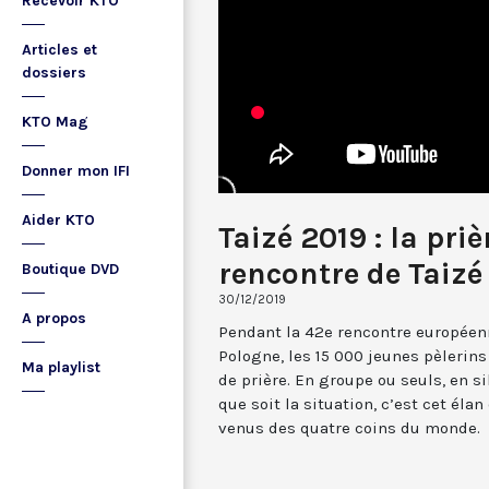
Recevoir KTO
Articles et
dossiers
KTO Mag
Donner mon IFI
Aider KTO
Taizé 2019 : la pri
rencontre de Taizé
Boutique DVD
30/12/2019
A propos
Pendant la 42e rencontre européenn
Pologne, les 15 000 jeunes pèleri
Ma playlist
de prière. En groupe ou seuls, en s
que soit la situation, c’est cet élan
venus des quatre coins du monde.