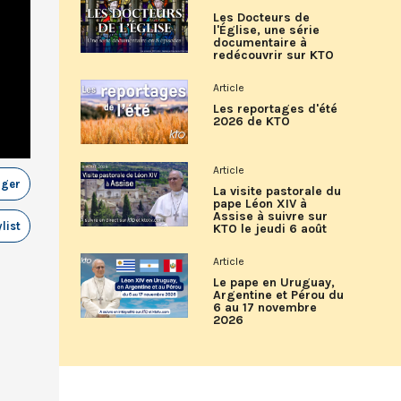
Les Docteurs de
l'Église, une série
documentaire à
redécouvrir sur KTO
Article
Les reportages d'été
2026 de KTO
Article
ager
La visite pastorale du
pape Léon XIV à
Assise à suivre sur
list
KTO le jeudi 6 août
Article
Le pape en Uruguay,
Argentine et Pérou du
6 au 17 novembre
2026