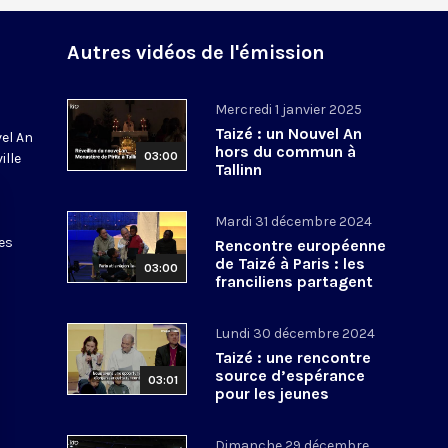
Autres vidéos de l'émission
Mercredi 1 janvier 2025
Taizé : un Nouvel An
vel An
hors du commun à
03:00
ille
Tallinn
Mardi 31 décembre 2024
es
Rencontre européenne
de Taizé à Paris : les
03:00
franciliens partagent
leur joie !
Lundi 30 décembre 2024
Taizé : une rencontre
source d’espérance
03:01
pour les jeunes
estoniens
Dimanche 29 décembre