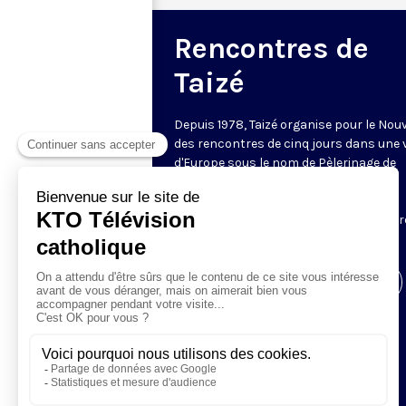
Rencontres de
Taizé
Depuis 1978, Taizé organise pour le Nou
des rencontres de cinq jours dans une v
d'Europe sous le nom de Pèlerinage de
Confiance sur la Terre. Des dizaines de
milliers de jeunes y assistent et sont
hébergés dans les familles ou les centr
communautaires.
Visiter la page de l'émission