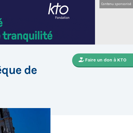
Contenu sponsorisé
Faire un don à KTO
êque de