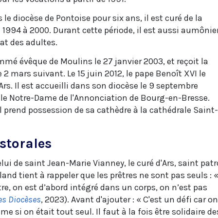
 le diocèse de Pontoise pour six ans, il est curé de la
 1994 à 2000. Durant cette période, il est aussi aumônie
t des adultes.
mé évêque de Moulins le 27 janvier 2003, et reçoit la
 2 mars suivant. Le 15 juin 2012, le pape Benoît XVI le
s. Il est accueilli dans son diocèse le 9 septembre
ale Notre-Dame de l'Annonciation de Bourg-en-Bresse.
il prend possession de sa cathèdre à la cathédrale Saint-
storales
lui de saint Jean-Marie Vianney, le curé d'Ars, saint pat
and tient à rappeler que les prêtres ne sont pas seuls : 
e, on est d’abord intégré dans un corps, on n’est pas
des Diocèses
, 2023). Avant d'ajouter : « C'est un défi car on
e si on était tout seul. Il faut à la fois être solidaire de