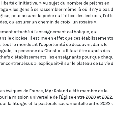
 liberté d’initiative. » Au sujet du nombre de prêtres en
age « les gens à se rassembler même là où il n’y a pas 
église, pour assurer la prière ou l’office des lectures, l’off
udes, ou assurer un chemin de croix, un rosaire ».
rement attaché à l'enseignement catholique, qui
ns le diocèse. Il estime en effet que ces établissement
 tout le monde ait l'opportunité de découvrir, dans le
grale, la personne du Christ ». « Il faut être auprès des
es chefs d’établissements, les enseignants pour que chaq
rencontrer Jésus », expliquait-il sur le plateau de
La Vie 
s
des évêques de France, Mgr Roland a été membre de la
r la mission universelle de l'Église entre 2020 et 2022,
r la liturgie et la pastorale sacramentelle entre 2022 