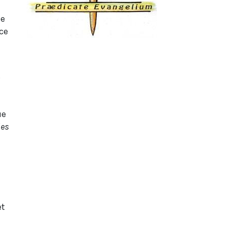
de
ice
s
ue
des
et