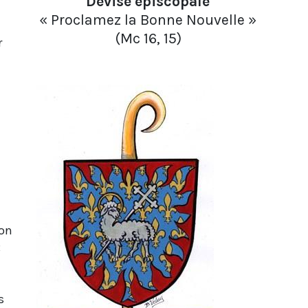
Devise épiscopale
« Proclamez la Bonne Nouvelle »
(Mc 16, 15)
r
ron
«
s