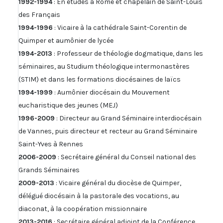
1992-1994
: En études à Rome et chapelain de Saint-Louis
des Français
1994-1996
: Vicaire à la cathédrale Saint-Corentin de
Quimper et aumônier de lycée
1994-2013
: Professeur de théologie dogmatique, dans les
séminaires, au Studium théologique intermonastères
(STIM) et dans les formations diocésaines de laïcs
1994-1999
: Aumônier diocésain du Mouvement
eucharistique des jeunes (MEJ)
1996-2009
: Directeur au Grand Séminaire interdiocésain
de Vannes, puis directeur et recteur au Grand Séminaire
Saint-Yves à Rennes
2006-2009
: Secrétaire général du Conseil national des
Grands Séminaires
2009-2013
: Vicaire général du diocèse de Quimper,
délégué diocésain à la pastorale des vocations, au
diaconat, à la coopération missionnaire
2013-2016
: Secrétaire général adjoint de la Conférence