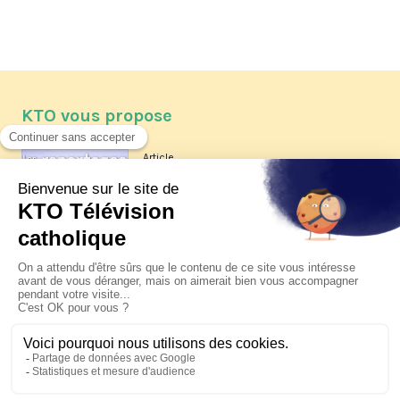
KTO vous propose
Article
Les reportages d'été 2026 de KTO
Article
La visite pastorale du pape Léon
XIV à Assise à suivre sur KTO le
jeudi 6 août
Article
Le pape en Uruguay, Argentine et
Pérou du 6 au 17 novembre 2026