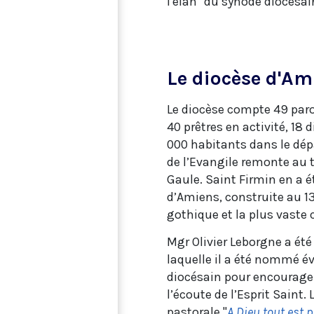
l'élan" du synode diocésai
Le diocèse d'Am
Le diocèse compte 49 par
40 prêtres en activité, 18
000 habitants dans le dép
de l’Evangile remonte au 
Gaule. Saint Firmin en a é
d’Amiens, construite au 13
gothique et la plus vaste 
Mgr Olivier Leborgne a ét
laquelle il a été nommé é
diocésain pour encourager 
l’écoute de l’Esprit Saint.
pastorale "
A Dieu tout est 