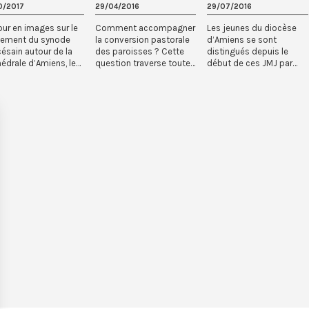
0/2017
29/04/2016
29/07/2016
ur en images sur le
Comment accompagner
Les jeunes du diocèse
cement du synode
la conversion pastorale
d’Amiens se sont
ésain autour de la
des paroisses ? Cette
distingués depuis le
édrale d’Amiens, le
question traverse toute
début de ces JMJ par
eptembre dernier....
l’Eglise en France. "...
leur joie et leurs
animations d...