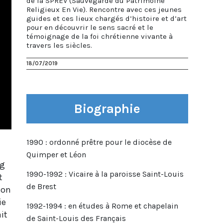
de la SPREV (Sauvegarde du Patrimoine
Religieux En Vie). Rencontre avec ces jeunes
guides et ces lieux chargés d’histoire et d’art
pour en découvrir le sens sacré et le
témoignage de la foi chrétienne vivante à
travers les siècles.
18/07/2019
Biographie
1990 : ordonné prêtre pour le diocèse de
Quimper et Léon
ng
1990-1992 : Vicaire à la paroisse Saint-Louis
t
de Brest
ion
ie
1992-1994 : en études à Rome et chapelain
it
de Saint-Louis des Français