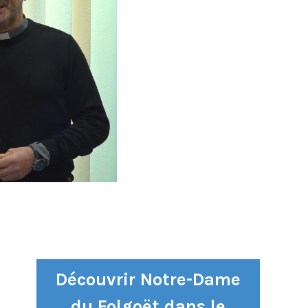
Découvrir Notre-Dame
du Folgoët dans le