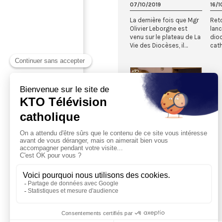
07/10/2019
16/1
La dernière fois que Mgr
Reto
Olivier Leborgne est
lan
venu sur le plateau de La
dioc
Vie des Diocèses, il
cath
lançait en 2017 un...
24 s
03:01
JMJ CRACOVIE 2016
Soirée
Réconciliation pour
le diocèse d’Amiens
28/07/2016
Mercredi 27 juillet, les
jeunes du Diocèse
d’Amiens ont vécu une
soirée réconciliation à
Trzebinia, à 50 km de C...