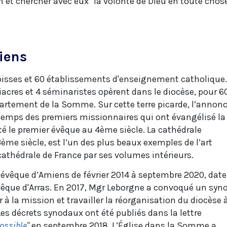
n et chercher avec eux "la volonté de Dieu en toute chose
iens
oisses et 60 établissements d'enseignement catholique.
 diacres et 4 séminaristes opèrent dans le diocèse, pour 6
artement de la Somme. Sur cette terre picarde, l’annon
temps des premiers missionnaires qui ont évangélisé la
té le premier évêque au 4ème siècle. La cathédrale
ème siècle, est l’un des plus beaux exemples de l’art
cathédrale de France par ses volumes intérieurs.
é évêque d’Amiens de février 2014 à septembre 2020, date
vêque d'Arras. En 2017, Mgr Leborgne a convoqué un syn
à la mission et travailler la réorganisation du diocèse 
 Les décrets synodaux ont été publiés dans la lettre
possible
"
en septembre 2018. L’Église dans la Somme a