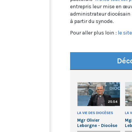
entrepris leur mise en œuv
administrateur diocésain 
à partir du synode.
Pour aller plus loin :
le sit
Déco
25:54
LA VIE DES DIOCÈSES
LA 
Mgr Olivier
Mgr
Leborgne - Diocèse
Leb
d’Amiens
d’