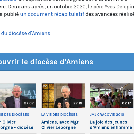
re. Deux ans après, en octobre 2020, le père Yves Delepin
a publié
un document récapitulatif
des avancées réalis
e du diocèse d'Amiens
uvrir le diocèse d'Amiens
27:07
27:18
02:17
VIE DES DIOCÈSES
LA VIE DES DIOCÈSES
JMJ CRACOVIE 2016
 Olivier
Amiens, avec Mgr
La joie des jeunes
orgne - diocèse
Olivier Leborgne
d’Amiens enflamme
Amiens
les rues de Trzebinia