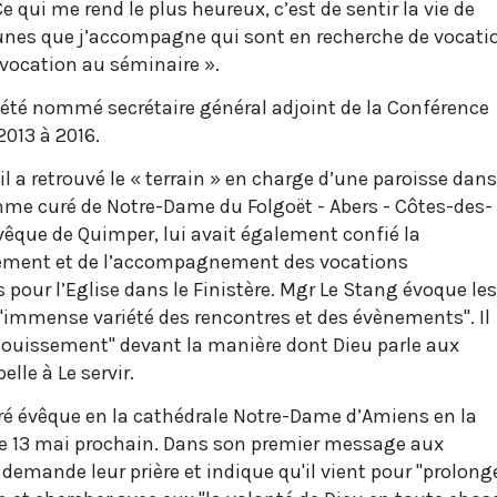
e qui me rend le plus heureux, c’est de sentir la vie de
jeunes que j’accompagne qui sont en recherche de vocati
vocation au séminaire ».
e été nommé secrétaire général adjoint de la Conférence
2013 à 2016.
il a retrouvé le « terrain » en charge d’une paroisse dans
mme curé de Notre-Dame du Folgoët - Abers - Côtes-des-
vêque de Quimper, lui avait également confié la
nement et de l’accompagnement des vocations
s pour l’Eglise dans le Finistère. Mgr Le Stang évoque les
 "l'immense variété des rencontres et des évènements". Il
louissement" devant la manière dont Dieu parle aux
elle à Le servir.
ré évêque en la cathédrale Notre-Dame d’Amiens en la
 le 13 mai prochain. Dans son premier message aux
demande leur prière et indique qu'il vient pour "prolong