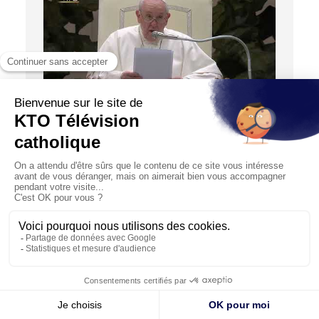
02:17
ACTUALITÉS
#Ukraine : « Que la Reine de la paix préserve
le monde de la folie de la guerre ! »
23/02/2022
Très inquiet concernant la situation en Ukraine, le pape
François invite à une journée de prière et de jeûne pou...
© KTO 2026 —
Contact
—
Mentions légales