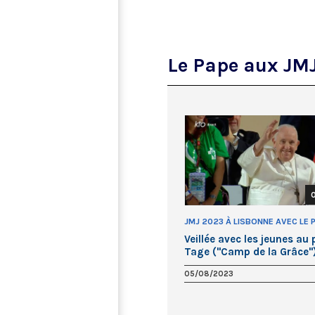
Le Pape aux JM
0
JMJ 2023 À LISBONNE AVEC LE 
FRANÇOIS
Veillée avec les jeunes au
Tage ("Camp de la Grâce"
le pape François
05/08/2023