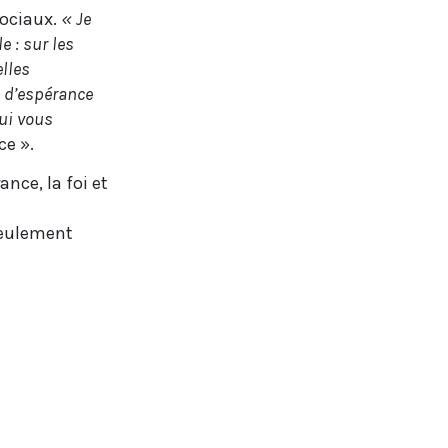
sociaux.
« Je
e : sur les
elles
e d’espérance
ui vous
ce ».
ance, la foi et
seulement