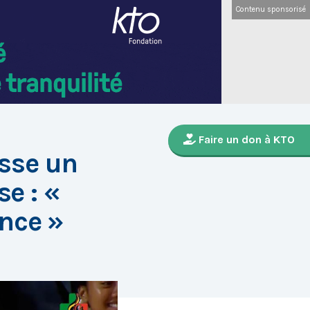
Contenu sponsorisé
Faire un don à KTO
esse un
e : «
nce »