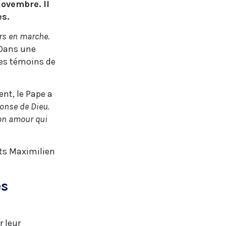
ovembre. Il
es.
urs en marche.
Dans une
des témoins de
nt, le Pape a
ponse de Dieu.
son amour qui
nts Maximilien
es
r leur