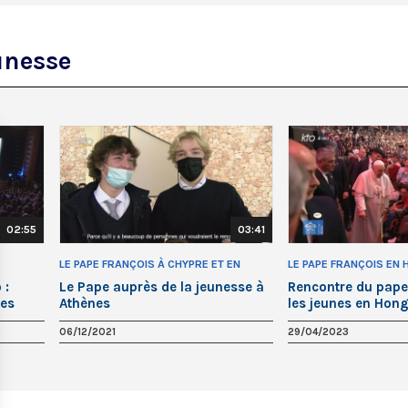
unesse
02:55
03:41
LE PAPE FRANÇOIS À CHYPRE ET EN
LE PAPE FRANÇOIS EN 
GRÈCE
 :
Le Pape auprès de la jeunesse à
Rencontre du pape
des
Athènes
les jeunes en Hong
nnes
06/12/2021
29/04/2023