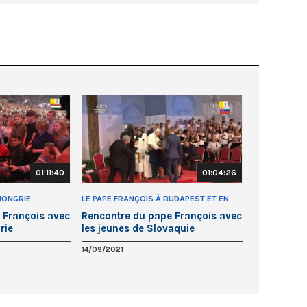
01:11:40
01:04:26
HONGRIE
LE PAPE FRANÇOIS À BUDAPEST ET EN
SLOVAQUIE
 François avec
Rencontre du pape François avec
rie
les jeunes de Slovaquie
14/09/2021