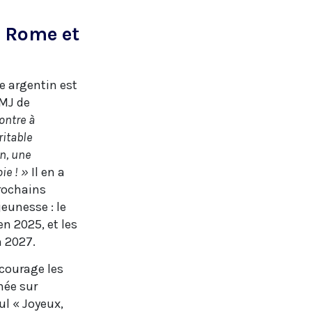
, Rome et
e argentin est
JMJ de
ontre à
ritable
n, une
ie ! »
Il en a
prochains
eunesse : le
n 2025, et les
n 2027.
courage les
née sur
ul « Joyeux,