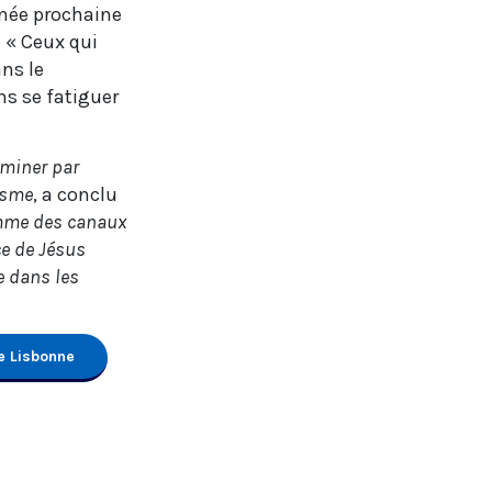
nnée prochaine
e « Ceux qui
ns le
s se fatiguer
aminer par
lisme
, a conclu
omme des canaux
ce de Jésus
e dans les
e Lisbonne