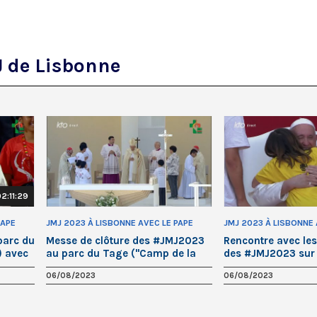
J de Lisbonne
2:11:29
PAPE
JMJ 2023 À LISBONNE AVEC LE PAPE
JMJ 2023 À LISBONNE 
FRANÇOIS
FRANÇOIS
 parc du
Messe de clôture des #JMJ2023
Rencontre avec les
) avec
au parc du Tage ("Camp de la
des #JMJ2023 sur 
Grâce") présidée par le pape
marítimo de Algés
06/08/2023
06/08/2023
François
François