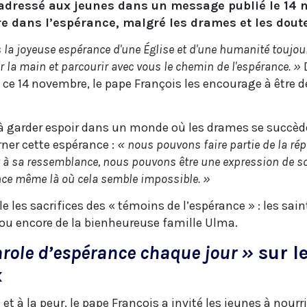
 adressé aux jeunes dans un message publié le 14 n
vre dans l’espérance, malgré les drames et les dout
s la joyeuse espérance d'une Église et d'une humanité toujo
 la main et parcourir avec vous le chemin de l'espérance. »
s ce 14 novembre, le pape François les encourage à être 
 à garder espoir dans un monde où les drames se succède
rner cette espérance :
« nous pouvons faire partie de la ré
t à sa ressemblance, nous pouvons être une expression de 
érance même là où cela semble impossible. »
 les sacrifices des « témoins de l’espérance » : les sai
ou encore de la bienheureuse famille Ulma.
role d’espérance chaque jour »
sur l
x
et à la peur, le pape François a invité les jeunes à nourri