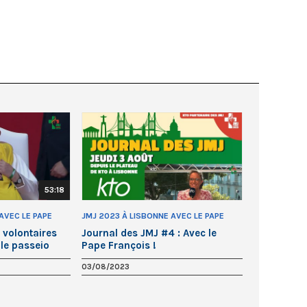
53:18
AVEC LE PAPE
JMJ 2023 À LISBONNE AVEC LE PAPE
FRANÇOIS
 volontaires
Journal des JMJ #4 : Avec le
le passeio
Pape François !
 avec le pape
03/08/2023