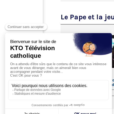
Le Pape et la je
ACTUALITÉS
Le pape François au Pharo
témoignages des jeunes 
Rencontres méditerranée
23/09/2023