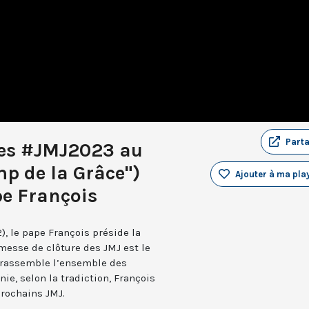
Part
des #JMJ2023 au
p de la Grâce")
Ajouter à ma play
pe François
, le pape François préside la
messe de clôture des JMJ est le
 rassemble l’ensemble des
nie, selon la tradiction, François
prochains JMJ.