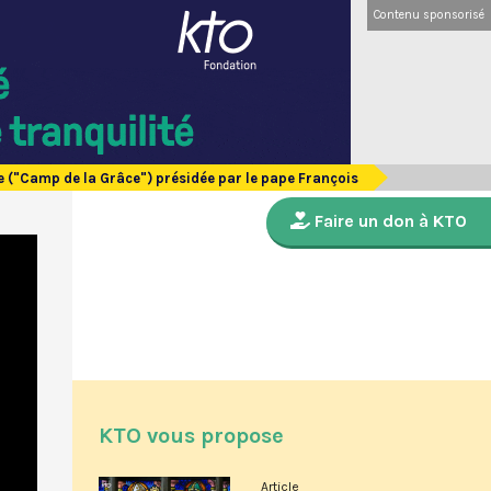
Contenu sponsorisé
 ("Camp de la Grâce") présidée par le pape François
Faire un don à KTO
KTO vous propose
Article