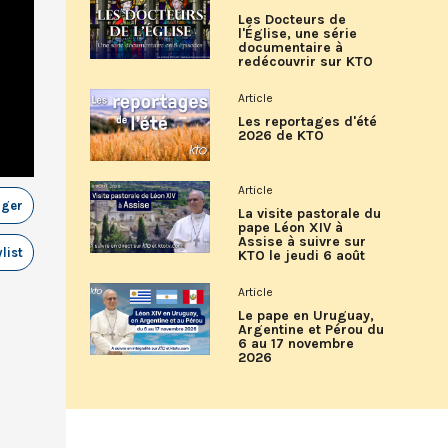
Les Docteurs de
l'Église, une série
documentaire à
redécouvrir sur KTO
Article
Les reportages d'été
2026 de KTO
Article
ager
La visite pastorale du
pape Léon XIV à
Assise à suivre sur
list
KTO le jeudi 6 août
Article
Le pape en Uruguay,
Argentine et Pérou du
6 au 17 novembre
2026