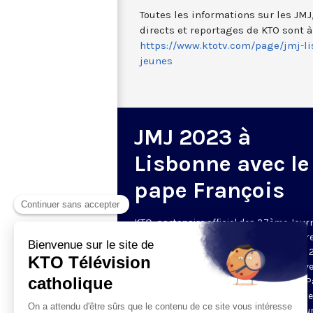
Toutes les informations sur les JM
directs et reportages de KTO sont à
https://www.ktotv.com/page/jmj-l
jeunes
JMJ 2023 à
Lisbonne avec le
pape François
KTO, partenaire officiel des 37ème Jour
Mondiales de la Jeunesse, vous fait vivr
direct cet événement qui se déroule du 
juillet au 6 août 2023 au Portugal ! Suive
grandes célébrations en présence du P
les rendez-vous quotidiens des JMJ et le
Journal des JMJ chaque soir à 21h35 su