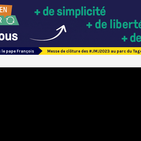
 le pape François
Messe de clôture des #JMJ2023 au parc du Tage