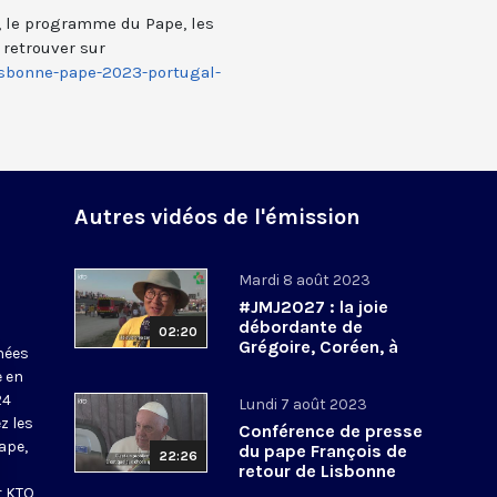
J, le programme du Pape, les
 retrouver sur
isbonne-pape-2023-portugal-
Autres vidéos de l'émission
Mardi 8 août 2023
#JMJ2027 : la joie
débordante de
02:20
Grégoire, Coréen, à
nées
l’annonce des
e en
prochaines JMJ à Séoul
24
Lundi 7 août 2023
z les
Conférence de presse
ape,
du pape François de
22:26
retour de Lisbonne
r KTO