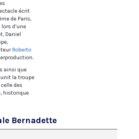
es
ctacle écrit
ôme de Paris,
 lors d’une
t, Daniel
upe,
cteur
Roberto
perproduction.
s ainsi que
 unit la troupe
 celle des
, historique
ale Bernadette