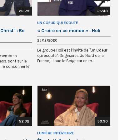
25:29
25:48
UN COEUR QUI ÉCOUTE
Christ" : Be
« Croire en ce monde » : Holi
25/12/2020
Le groupe Holi est l’invité de "Un Coeur
qui écoute". Originaires du Nord de la
, membres
France, il loue le Seigneur en m...
ss, sont sur le
ire consonner le
52:32
50:30
LUMIÈRE INTÉRIEURE