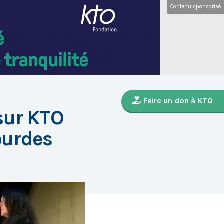
Contenu sponsorisé
Faire un don à KTO
sur KTO
ourdes