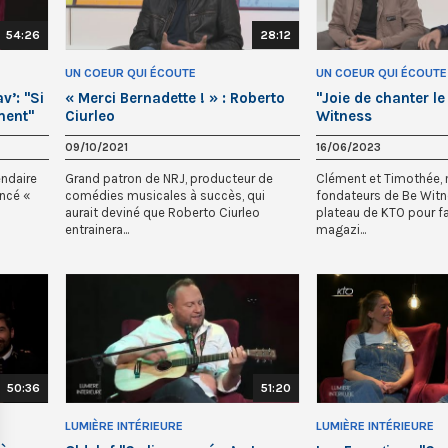
54:26
28:12
UN COEUR QUI ÉCOUTE
UN COEUR QUI ÉCOUTE
v’: "Si
« Merci Bernadette ! » : Roberto
"Joie de chanter le 
ment"
Ciurleo
Witness
09/10/2021
16/06/2023
ndaire
Grand patron de NRJ, producteur de
Clément et Timothée
ncé «
comédies musicales à succès, qui
fondateurs de Be Witne
aurait deviné que Roberto Ciurleo
plateau de KTO pour fa
entrainera...
magazi...
50:36
51:20
LUMIÈRE INTÉRIEURE
LUMIÈRE INTÉRIEURE