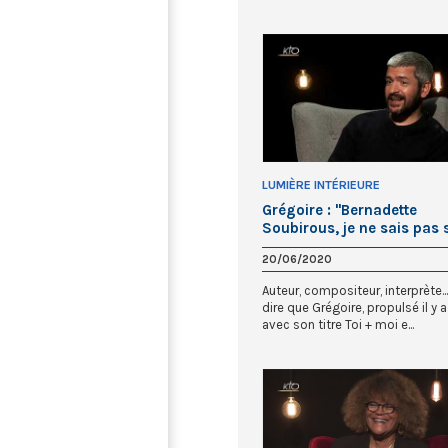
LUMIÈRE INTÉRIEURE
Grégoire : "Bernadette
Soubirous, je ne sais pas 
j’aurais eu son courage... 
20/06/2020
Auteur, compositeur, interprète..
dire que Grégoire, propulsé il y 
avec son titre Toi + moi e...