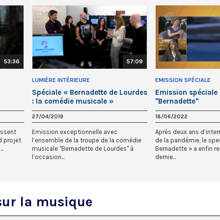
53:36
57:09
LUMIÈRE INTÉRIEURE
EMISSION SPÉCIALE
Spéciale « Bernadette de Lourdes
Emission spéciale
: la comédie musicale »
"Bernadette"
27/04/2019
18/06/2022
issent
Emission exceptionnelle avec
Après deux ans d’inter
 projet
l’ensemble de la troupe de la comédie
de la pandémie, le spe
..
musicale "Bernadette de Lourdes" à
Bernadette » a enfin rep
l’occasion...
dernie...
sur la musique