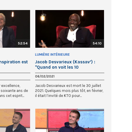
52:54
54:10
LUMIÈRE INTÉRIEURE
nspiration est
Jacob Desvarieux (Kassav’) :
"Quand on voit les 10
Commandements, on comprend
06/02/2021
ce que c’est..."
 excellence,
Jacob Desvarieux est mort le 30 juillet
 soixante ans de
2021. Quelques mois plus tôt, en février,
ns cet esprit...
il était l’invité de KTO pour...