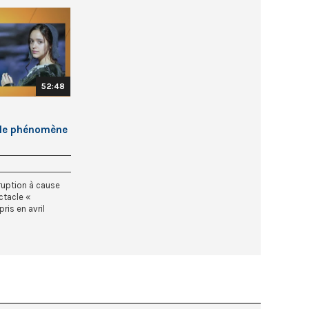
52:48
 le phénomène
ruption à cause
ctacle «
ris en avril