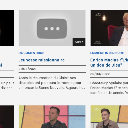
50:17
DOCUMENTAIRE
LUMIÈRE INTÉRIEURE
Jeunesse missionnaire
Enrico Macias :"L’i
si
un don de Dieu"
21/06/2021
"
26/03/2022
Après la résurrection du Christ, ses
disciples ont parcouru le monde pour
. On peut
Chanteur populaire par
annoncer la Bonne Nouvelle. Aujourd’hu...
a dix ans
Enrico Macias fête ses
carrière cette année. Da