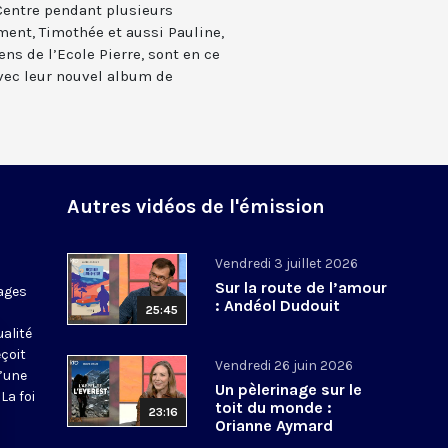
 Centre pendant plusieurs
ment, Timothée et aussi Pauline,
s de l’Ecole Pierre, sont en ce
vec leur nouvel album de
Autres vidéos de l'émission
Vendredi 3 juillet 2026
Sur la route de l’amour
ages
: Andéol Dudouit
25:45
ualité
eçoit
Vendredi 26 juin 2026
d’une
Un pèlerinage sur le
La foi
toit du monde :
23:16
Orianne Aymard