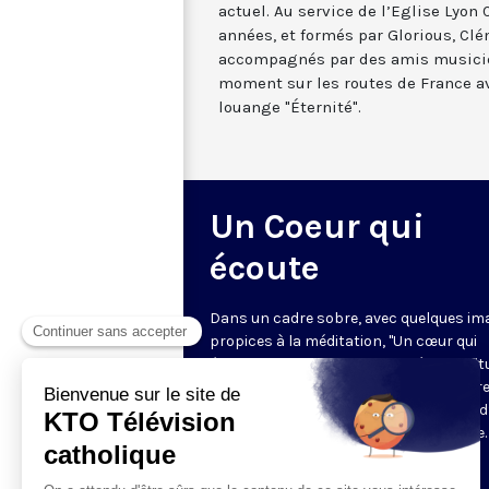
actuel. Au service de l’Eglise Lyon
années, et formés par Glorious, Clé
accompagnés par des amis musicien
moment sur les routes de France a
louange "Éternité".
Un Coeur qui
écoute
Dans un cadre sobre, avec quelques im
propices à la méditation, "Un cœur qui
écoute" donne toute sa place à la spirit
sur le ton de l’intime. Cyril Lepeigneux r
un invité pour 26 minutes d’évocation 
vie, d’une intense expérience spirituelle. 
vivante et incarnée par des témoins.