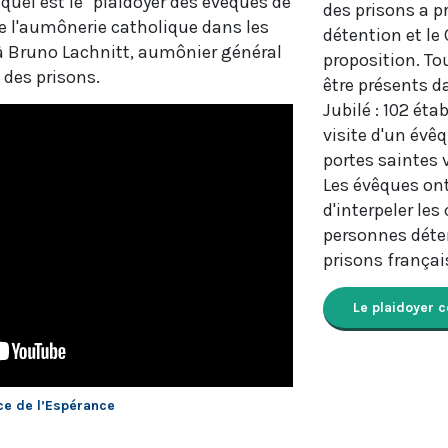
quel est le "plaidoyer des évêques de
des prisons a p
 de l'aumônerie catholique dans les
détention et le
 à Bruno Lachnitt, aumônier général
proposition. To
 des prisons.
être présents da
Jubilé : 102 ét
visite d'un évê
portes saintes 
Les évêques ont
d'interpeler les
personnes déten
prisons françai
Le plaidoyer 
ce de l’Espérance