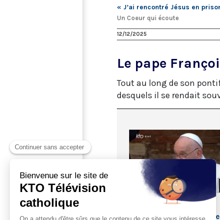
« J’ai rencontré Jésus en priso
Un Coeur qui écoute
12/12/2025
Le pape Françoi
Tout au long de son pontif
desquels il se rendait sou
LE PAPE FRANÇOIS À VENISE
Rencontre du Pape avec le