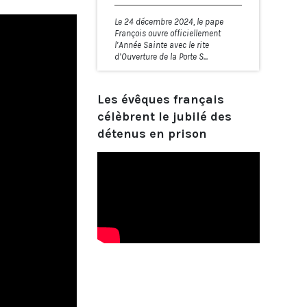
Le 24 décembre 2024, le pape
François ouvre officiellement
l’Année Sainte avec le rite
d’Ouverture de la Porte S...
Les évêques français
célèbrent le jubilé des
détenus en prison