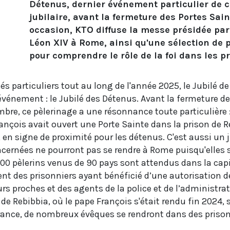
Détenus, dernier événement particulier de 
jubilaire, avant la fermeture des Portes Sain
occasion, KTO diffuse la messe présidée par
Léon XIV à Rome, ainsi qu'une sélection d
pour comprendre le rôle de la foi dans les pr
és particuliers tout au long de l'année 2025, le Jubilé d
événement : le Jubilé des Détenus. Avant la fermeture de
re, ce pèlerinage a une résonnance toute particulière :
nçois avait ouvert une Porte Sainte dans la prison de R
 en signe de proximité pour les détenus. C'est aussi un j
cernées ne pourront pas se rendre à Rome puisqu'elles 
000 pèlerins venus de 90 pays sont attendus dans la cap
ent des prisonniers ayant bénéficié d’une autorisation d
rs proches et des agents de la police et de l’administra
 de Rebibbia, où le pape François s'était rendu fin 2024, 
ance, de nombreux évêques se rendront dans des prisons