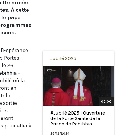
cette année
tes. À cette
 le pape
e programmes
isons.
e l'Espérance
s Portes
Jubilé 2025
 le 26
ebibbia -
ubilé où la
sont en
itale
02:00
e sortie
tion
#Jubilé 2025 | Ouverture
seront
de la Porte Sainte de la
Prison de Rebibbia
 pour aller à
26/12/2024