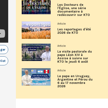
Les Docteurs de
l'Église, une série
documentaire à
redécouvrir sur KTO
Article
Les reportages d'été
2026 de KTO
Article
ager
La visite pastorale du
pape Léon XIV à
Assise à suivre sur
list
KTO le jeudi 6 août
Article
Le pape en Uruguay,
Argentine et Pérou du
6 au 17 novembre
2026