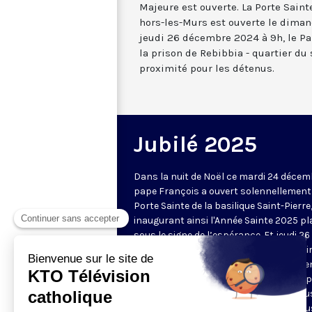
Majeure est ouverte. La Porte Saint
hors-les-Murs est ouverte le dimanc
jeudi 26 décembre 2024 à 9h, le Pa
la prison de Rebibbia - quartier du
proximité pour les détenus.
Jubilé 2025
Dans la nuit de Noël ce mardi 24 décemb
pape François a ouvert solennellement
Porte Sainte de la basilique Saint-Pierre
inaugurant ainsi l'Année Sainte 2025 pl
sous le signe de l’espérance. Et jeudi 26
décembre, le Saint-Père a choisi d'ouvri
seconde Porte Sainte au centre de déte
de Rebibbia dans le nord est de Rome, 
manifester la proximité de l'Eglise à tou
détenus. Ce Jubilé ordinaire, célébré tou