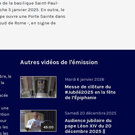
e de la basilique Saint-Paul-
he 5 janvier 2025. En outre, le
pe ouvre une Porte Sainte dans
 sud de Rome -, en signe de
Autres vidéos de l'émission
re, le
Mardi 6 janvier 2026
 la
Messe de clôture du
,
#Jubilé2025 en la fête
acée
de l’Épiphanie
r une
Samedi 20 décembre 2025
ntion
Audience jubilaire du
pour
pape Léon XIV du 20
s les
45:00
décembre 2025 ||
s les