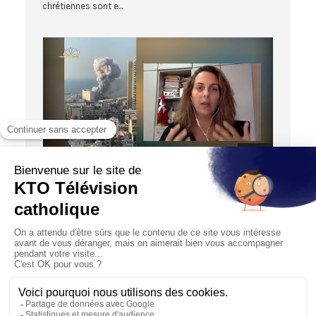
chrétiennes sont e...
05:00
ACTUALITÉS
Beyrouth : "Ne laissez pas tomber notre beau
pays !"
05/08/2020
Après l’explosion qui a meurtri ce mardi 4 août 2020 la
ville de #Beyrouth, capitale du #Liban, Oumayma Farah,
d...