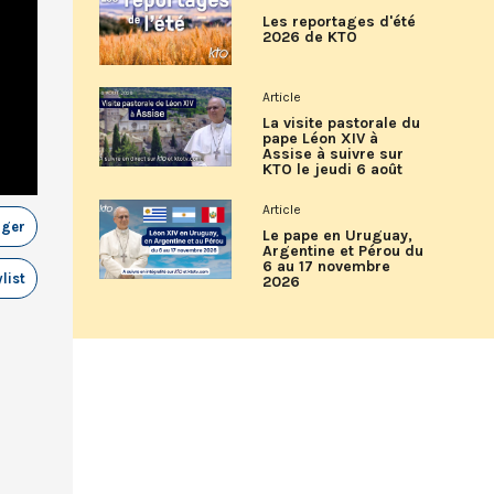
Les reportages d'été
2026 de KTO
Article
La visite pastorale du
pape Léon XIV à
Assise à suivre sur
KTO le jeudi 6 août
Article
ager
Le pape en Uruguay,
Argentine et Pérou du
6 au 17 novembre
list
2026