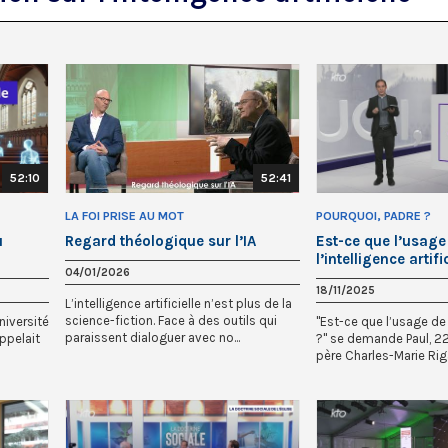
52:10
52:41
LA FOI PRISE AU MOT
POURQUOI, PADRE ?
u
Regard théologique sur l’IA
Est-ce que l’usage
l’intelligence artifi
04/01/2026
péché ?
18/11/2025
L’intelligence artificielle n’est plus de la
science-fiction. Face à des outils qui
niversité
"Est-ce que l’usage de 
paraissent dialoguer avec no...
appelait
?" se demande Paul, 22
père Charles-Marie Rigail