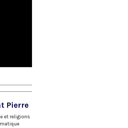
t Pierre
 et religions
ormatique