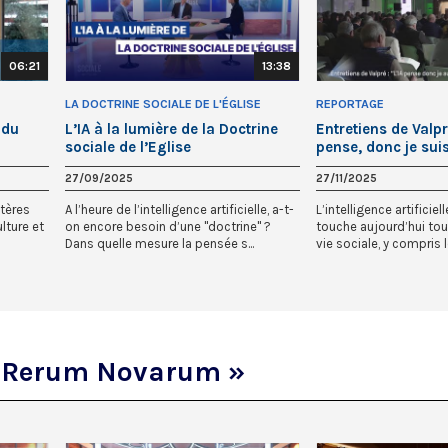
06:21
13:38
LA DOCTRINE SOCIALE DE L'ÉGLISE
REPORTAGE
 du
L’IA à la lumière de la Doctrine
Entretiens de Valpré
sociale de l’Eglise
pense, donc je suis
27/09/2025
27/11/2025
stères
A l’heure de l’intelligence artificielle, a-t-
L’intelligence artificiel
ulture et
on encore besoin d’une "doctrine" ?
touche aujourd’hui tou
Dans quelle mesure la pensée s...
vie sociale, y compris l
« Rerum Novarum »