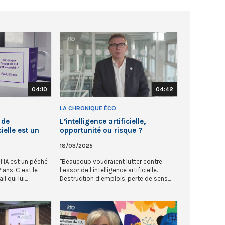
04:10
04:42
LA CHRONIQUE ÉCO
 de
L’intelligence artificielle,
cielle est un
opportunité ou risque ?
18/03/2025
l’IA est un péché
"Beaucoup voudraient lutter contre
 ans. C’est le
l’essor de l’intelligence artificielle.
 qui lui...
Destruction d’emplois, perte de sens...