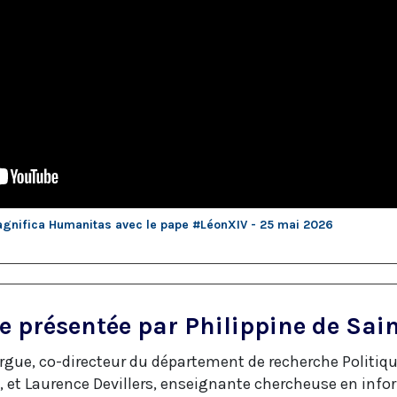
agnifica Humanitas avec le pape #LéonXIV - 25 mai 2026
e présentée par Philippine de Sain
rgue, co-directeur du département de recherche Politique
, et Laurence Devillers, enseignante chercheuse en inf