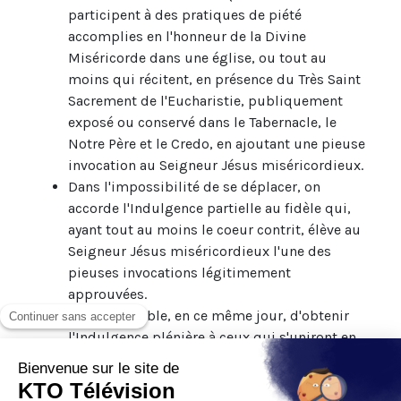
participent à des pratiques de piété
accomplies en l'honneur de la Divine
Miséricorde dans une église, ou tout au
moins qui récitent, en présence du Très Saint
Sacrement de l'Eucharistie, publiquement
exposé ou conservé dans le Tabernacle, le
Notre Père et le Credo, en ajoutant une pieuse
invocation au Seigneur Jésus miséricordieux.
Dans l'impossibilité de se déplacer, on
accorde l'Indulgence partielle au fidèle qui,
ayant tout au moins le coeur contrit, élève au
Seigneur Jésus miséricordieux l'une des
pieuses invocations légitimement
approuvées.
Il sera possible, en ce même jour, d'obtenir
l'Indulgence plénière à ceux qui s'uniront en
intention d'esprit à ceux qui pratiquent de
façon ordinaire l'œuvre prescrite pour