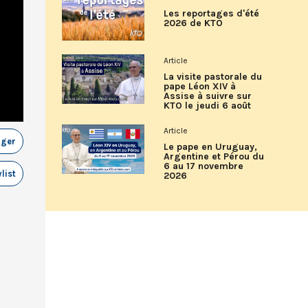
Les reportages d'été
2026 de KTO
Article
La visite pastorale du
pape Léon XIV à
Assise à suivre sur
KTO le jeudi 6 août
Article
ager
Le pape en Uruguay,
Argentine et Pérou du
6 au 17 novembre
list
2026