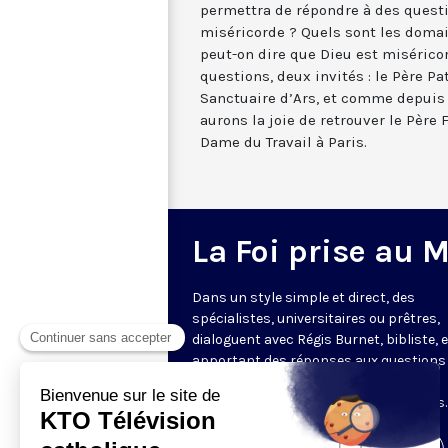
permettra de répondre à des questi
miséricorde ? Quels sont les domai
peut-on dire que Dieu est misérico
questions, deux invités : le Père Pa
Sanctuaire d’Ars, et comme depuis
aurons la joie de retrouver le Père 
Dame du Travail à Paris.
La Foi prise au 
Dans un style simple et direct, des
spécialistes, universitaires ou prêtres,
dialoguent avec Régis Burnet, bibliste, 
apportant des réponses aux questions
nous pouvons nous poser sur la foi, la
liturgie, de grandes figures chrétiennes.