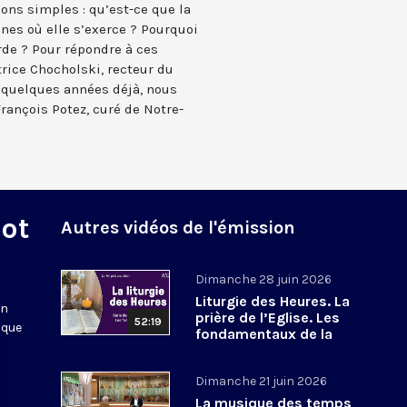
ons simples : qu’est-ce que la
nes où elle s’exerce ? Pourquoi
rde ? Pour répondre à ces
trice Chocholski, recteur du
 quelques années déjà, nous
François Potez, curé de Notre-
Mot
Autres vidéos de l'émission
Dimanche 28 juin 2026
Liturgie des Heures. La
en
prière de l’Eglise. Les
52:19
 que
fondamentaux de la
Foi. 8
Dimanche 21 juin 2026
La musique des temps