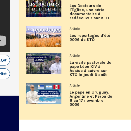
Les Docteurs de
l'Église, une série
documentaire à
redécouvrir sur KTO
Article
Les reportages d'été
2026 de KTO
Article
ager
La visite pastorale du
pape Léon XIV à
Assise à suivre sur
list
KTO le jeudi 6 août
Article
Le pape en Uruguay,
Argentine et Pérou du
6 au 17 novembre
2026