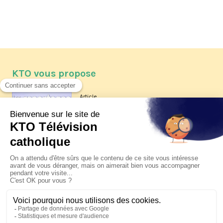
KTO vous propose
Article
Les reportages d'été 2026 de KTO
Article
La visite pastorale du pape Léon
XIV à Assise à suivre sur KTO le
jeudi 6 août
Article
Le pape en Uruguay, Argentine et
Pérou du 6 au 17 novembre 2026