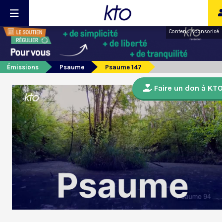
Contenu sponsorisé
Émissions
Psaume
Psaume 147
Faire un don à KT