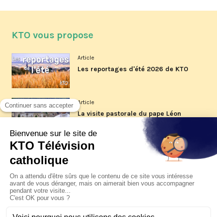
KTO vous propose
Article
Les reportages d'été 2026 de KTO
Article
La visite pastorale du pape Léon
XIV à Assise à suivre sur KTO le
jeudi 6 août
Article
Le pape en Uruguay, Argentine et
Pérou du 6 au 17 novembre 2026
© KTO 2026 —
Contact
—
Mentions légales