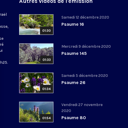
Autres vidéos de l'émission
raël
Samedi 12 décembre 2020
Psaume 16
esse,
01:30
se
ré
Mercredi 9 décembre 2020
ui
Psaume 145
01:33
5h25.
Samedi 5 décembre 2020
Psaume 26
01:34
Vendredi 27 novembre
2020
Psaume 80
01:54