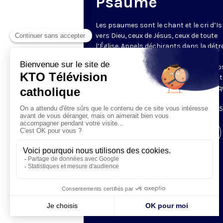
Psaume
Les psaumes sont le chant et le cri d’Is
vers Dieu, ceux de Jésus, ceux de toute
l’Église. Appels déchirants dans la détr
psaumes de louange, ils constituent
l’essence même de la prière. KTO propo
chaque fois un extrait du psaume, illust
d’images merveilleuses de la Création q
invitent à la contemplation. Diffusés
quotidiennement avant le chapelet, à 1
Visiter la page de l'émission